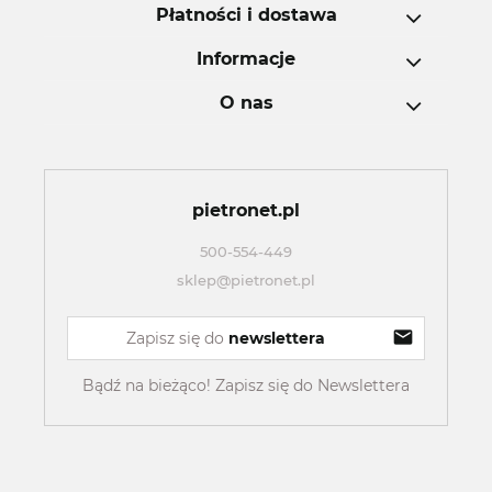
Płatności i dostawa
Informacje
O nas
pietronet.pl
500-554-449
sklep@pietronet.pl
Zapisz się do 
newslettera
Bądź na bieżąco! Zapisz się do Newslettera